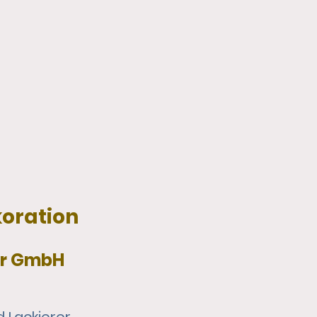
oration
er GmbH
 Lackierer