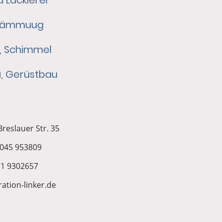
ämmuug
, Schimmel
, Gerüstbau
reslauer Str. 35
6045 953809
71 9302657
tion-linker.de