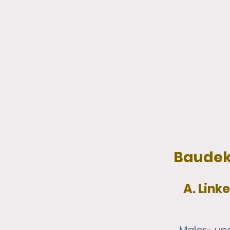
Baudek
A. Link
Maler- und